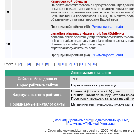
Кемеровской области
На сайте domavkemerovo.ru представлены предложен
покупке, продаже, аренде домов, квартир, коммерчес
9
недвижимости, земельных участков в Кемеровской об
Базы постоянно пополняются. Также, Вы можете пода
объявление о покупке, продаже Вашей недв
Предыдущий рейтинг (68)
Рекомендовать сайт!
canadian pharmacy viagra sholdfraskBtjdieryg
canadian online pharmacy http://pharmacycialiswxrb.com/
online canadian pharmacy canadian online pharmacy can
10
pharmacy canadian pharmacy viagra
http://pharmacycialiswxrb.com/
Предыдущий рейтинг (64)
Рекомендовать сайт!
Page: [
1
] [
2
] [
3
] [
4
] [
5
] [
6
] [
7
] [
8
] [
9
] [
10
] [
11
] [
12
] [
13
] [
14
] [
15
] [
16
]
Информация о каталоге
Сайтов в базе данных
1908
Сброс рейтинга сайтов
Первый день каждого месяца
Пришло + (Посетило x 0.5) , где
Формула расчета рейтинга
Пришло - клики по банеру каталога на са
Посетило - переход с каталога на сайт у
Принимаемые в каталог сайты
Мы принимаем только российские сайты
[
Главная
] [
Добавить сайт
] [
Редактировать данные
]
[
Получить HTML код
] [
Контакты
]
c Copyright www.nedvizimostrossii.ru, 2005. All rights reserv