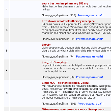
aetna best online pharmacy 256 mg
Hello! best online pharmacy tech schools best online ph
4
ratings
Предыдущий рейтинг (124)
Рекомендовать сайт!
http://www.wholesalenfljerseyscheap.cc/
94 basis points to 4.2 percent for JanuaryNovember peri
from 7. Cheap Jerseys Wholesale.The second concept is 
5
of an open element air filter. It will take nearly seven mont
reach the red planet and land.Wholesale Jerseys 17$.Wh
Предыдущий рейтинг (69)
Рекомендовать сайт!
1h9clm
cialis coupon cialis coupon cialis dosage cialis dosage cia
6
viagra cialis vs viagra cialis pills cialis pills cheap cialis ch
Предыдущий рейтинг (74)
Рекомендовать сайт!
juregjxhtGausytqyx
help with thesis statements http://thesiswritinghelprha.com/
thesis service thesis writing service uk help me write a t
7
to write a phd thesis
Предыдущий рейтинг (56)
Рекомендовать сайт!
Lindom.ru - портал недвижимости.
Мы предлагаем сервис по продаже квартир, адресов
всем, кто желает купить или продать объект жилой
недвижимости – квартиру на вторичном рынке, загор
8
или участок. Так же на нашем форуме вы можете обс
вопросы, связанные с недвижимостью, ус
Предыдущий рейтинг (101)
Рекомендовать сайт!
Объявления о недвижимости в г. Кемерово и