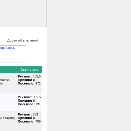
 HTML код
Контакты
Доски объявлений
Статистика
Рейтинг:
485.5
поиска,
Пришло:
0
ий.
Посетило:
971
Рейтинг:
395.5
Пришло:
0
Посетило:
791
Рейтинг:
353
е квартир
Пришло:
0
Посетило:
706