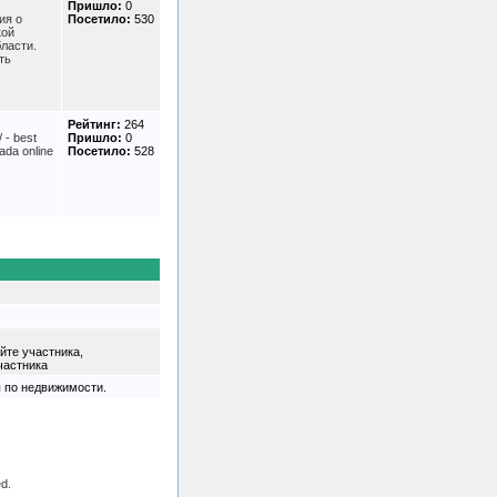
Пришло:
0
ия о
Посетило:
530
кой
ласти.
ть
Рейтинг:
264
 - best
Пришло:
0
ada online
Посетило:
528
йте участника,
частника
 по недвижимости.
ed.