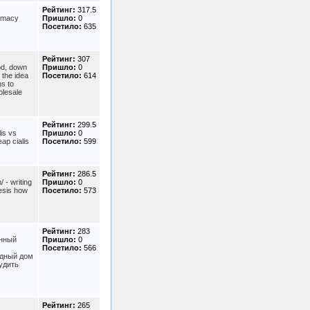
Рейтинг:
317.5
armacy
Пришло:
0
Посетило:
635
Рейтинг:
307
od, down
Пришло:
0
the idea
Посетило:
614
hs to
olesale
Рейтинг:
299.5
lis vs
Пришло:
0
eap cialis
Посетило:
599
Рейтинг:
286.5
 - writing
Пришло:
0
hesis how
Посетило:
573
Рейтинг:
283
анный
Пришло:
0
Посетило:
566
одный дом
удить
Рейтинг:
265