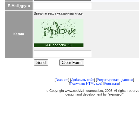
E-Mail друга
Введите текст указанный ниже:
Капча
[
Главная
] [
Добавить сайт
] [
Редактировать данные
]
[
Получить HTML код
] [
Контакты
]
c Copyright www.nedvizimostrossii.ru, 2005. All rights reserv
design and development by "e-project"