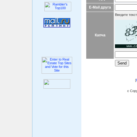
E-Mail друга
Введите текст
Капча
[
c Copy