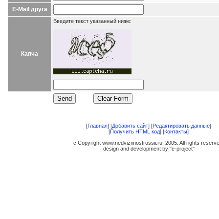
E-Mail друга
Введите текст указанный ниже:
Капча
[
Главная
] [
Добавить сайт
] [
Редактировать данные
]
[
Получить HTML код
] [
Контакты
]
c Copyright www.nedvizimostrossii.ru, 2005. All rights reserv
design and development by "e-project"