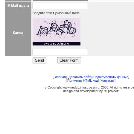
E-Mail друга
Введите текст указанный ниже:
Капча
[
Главная
] [
Добавить сайт
] [
Редактировать данные
]
[
Получить HTML код
] [
Контакты
]
c Copyright www.nedvizimostrossii.ru, 2005. All rights reserv
design and development by "e-project"