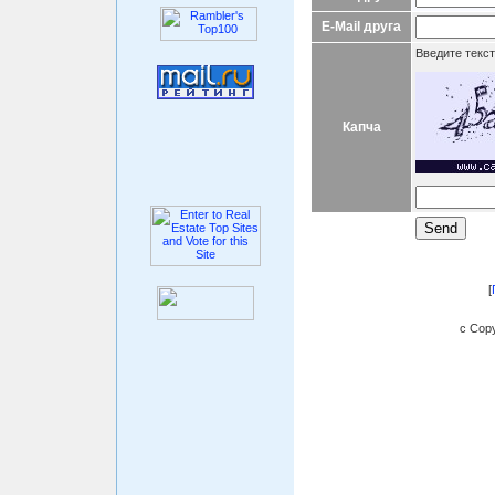
E-Mail друга
Введите текст
Капча
[
c Copy