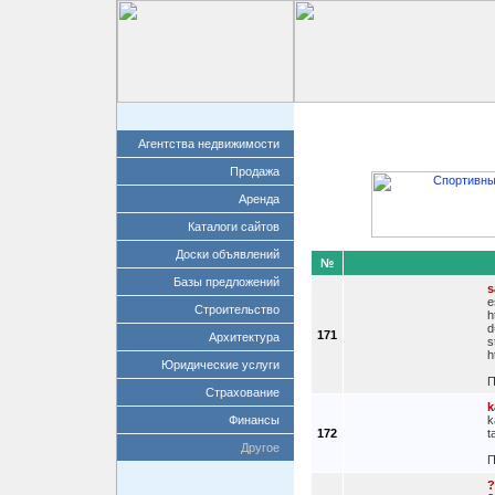
Главная
Добавит
Агентства недвижимости
Продажа
Аренда
Каталоги сайтов
Доски объявлений
№
Базы предложений
s
e
Строительство
h
d
171
Архитектура
s
h
Юридические услуги
П
Страхование
k
Финансы
k
172
t
Другое
П
?