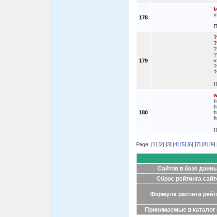
b
v
178
П
?
?
?
?
179
«
?
?
П
w
h
h
180
h
h
П
Page: [
1
] [
2
] [
3
] [
4
] [
5
] [
6
] [
7
] [
8
] [
9
] 
Сайтов в базе данн
Сброс рейтинга сайт
Формула расчета рейт
Принимаемые в каталог