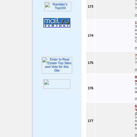
?
?
173
?
П
1
З
и
з
174
п
С
П
?
?
175
?
П
B
ж
Т
176
л
м
П
Б
Ч
Д
э
177
п
в
п
П