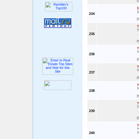
П
1
1
234
П
?
?
235
.
П
?
?
236
П
?
?
237
П
?
?
238
П
?
?
239
.
П
?
?
240
?