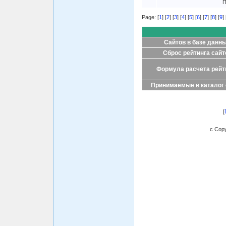
П
Page: [
1
] [
2
] [
3
] [
4
] [
5
] [
6
] [
7
] [
8
] [
9
] 
Сайтов в базе данн
Сброс рейтинга сайт
Формула расчета рейт
Принимаемые в каталог
[
c Copy