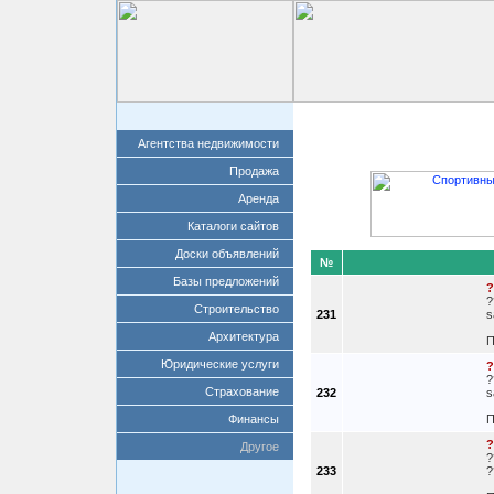
Главная
Добавит
Агентства недвижимости
Продажа
Аренда
Каталоги сайтов
Доски объявлений
№
Базы предложений
?
?
Строительство
231
s
Архитектура
П
Юридические услуги
?
?
Страхование
232
s
Финансы
П
?
Другое
?
233
?