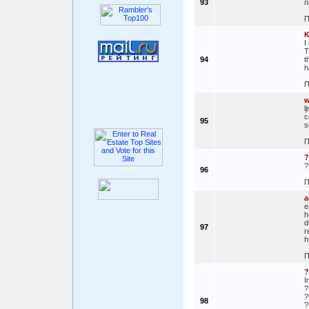
93
n
П
I
T
94
t
h
П
w
l
c
95
s
П
?
?
96
П
a
e
h
d
97
r
h
П
?
I
?
?
98
?