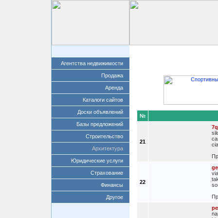
Главная
Добавит
Агентства недвижимости
Продажа
Аренда
Каталоги сайтов
Доски объявлений
№
Базы предложений
7q
si
Строительство
ca
21
ci
Архитектура
Пр
Юридические услуги
ge
Страхование
vi
ta
22
Финансы
so
Пр
Другое
pe
na