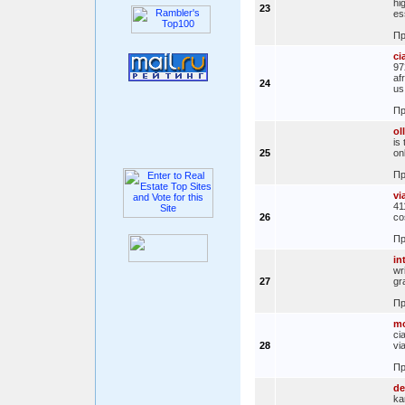
hi
23
es
Пр
ci
97
af
24
us
Пр
ol
is
25
on
Пр
vi
41
26
co
Пр
in
wr
27
gr
Пр
m
ci
28
via
Пр
de
ka