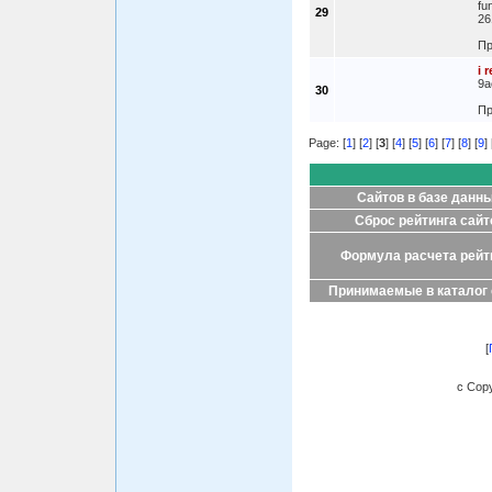
fu
29
26
Пр
i 
9a
30
Пр
Page: [
1
] [
2
] [
3
] [
4
] [
5
] [
6
] [
7
] [
8
] [
9
] 
Сайтов в базе данн
Сброс рейтинга сайт
Формула расчета рейт
Принимаемые в каталог
[
c Copy