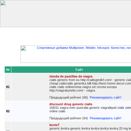
Главная
Добавить сайт
Редактировать данные
Получить
№
Сайт
tienda de pastillas de viagra
cialis generic from eu http://cialisgenlkf.com/ - generic cial
cheap cialiscialis generika billi http://best-home-decor.com
81
cialis cialis onlineventa viagra sin receta europa
http://viagrabytwfa.com/ - viagra
Предыдущий рейтинг (66)
Рекомендовать сайт!
discount drug generic cialis
1fd011 viagra men australia generic viagraliquid cialis side
82
online cialis
Предыдущий рейтинг (64)
Рекомендовать сайт!
kzvte7
generic levitra generic levitra levitra levitra levitra 20 mg l