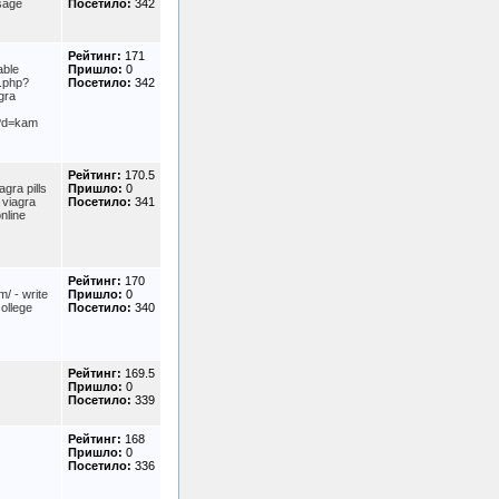
osage
Посетило:
342
Рейтинг:
171
able
Пришло:
0
k.php?
Посетило:
342
gra
p?d=kam
Рейтинг:
170.5
gra pills
Пришло:
0
 viagra
Посетило:
341
nline
Рейтинг:
170
/ - write
Пришло:
0
ollege
Посетило:
340
Рейтинг:
169.5
Пришло:
0
Посетило:
339
Рейтинг:
168
Пришло:
0
Посетило:
336