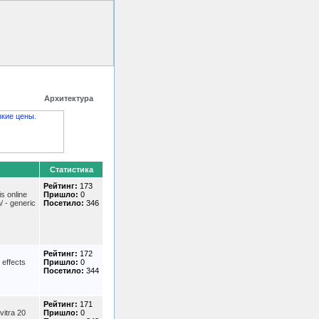
 HTML код
Контакты
Архитектура
Статистика
Рейтинг:
173
is online
Пришло:
0
/ - generic
Посетило:
346
Рейтинг:
172
 effects
Пришло:
0
Посетило:
344
Рейтинг:
171
evitra 20
Пришло:
0