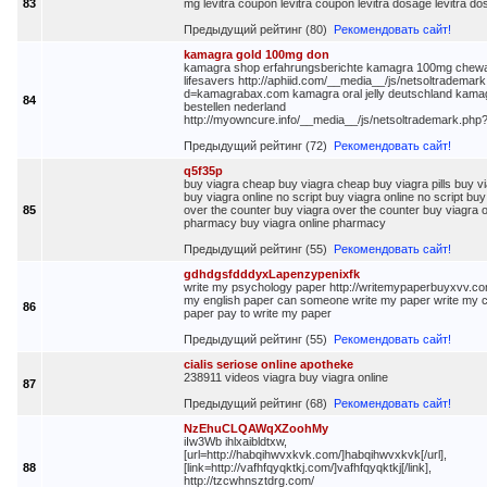
83
mg levitra coupon levitra coupon levitra dosage levitra d
Предыдущий рейтинг (80)
Рекомендовать сайт!
kamagra gold 100mg don
kamagra shop erfahrungsberichte kamagra 100mg chew
lifesavers http://aphiid.com/__media__/js/netsoltrademar
d=kamagrabax.com kamagra oral jelly deutschland kama
84
bestellen nederland
http://myowncure.info/__media__/js/netsoltrademark.ph
Предыдущий рейтинг (72)
Рекомендовать сайт!
q5f35p
buy viagra cheap buy viagra cheap buy viagra pills buy via
buy viagra online no script buy viagra online no script buy
85
over the counter buy viagra over the counter buy viagra o
pharmacy buy viagra online pharmacy
Предыдущий рейтинг (55)
Рекомендовать сайт!
gdhdgsfdddyxLapenzypenixfk
write my psychology paper http://writemypaperbuyxvv.com
my english paper can someone write my paper write my c
86
paper pay to write my paper
Предыдущий рейтинг (55)
Рекомендовать сайт!
cialis seriose online apotheke
238911 videos viagra buy viagra online
87
Предыдущий рейтинг (68)
Рекомендовать сайт!
NzEhuCLQAWqXZoohMy
iIw3Wb ihlxaibldtxw,
[url=http://habqihwvxkvk.com/]habqihwvxkvk[/url],
88
[link=http://vafhfqyqktkj.com/]vafhfqyqktkj[/link],
http://tzcwhnsztdrg.com/