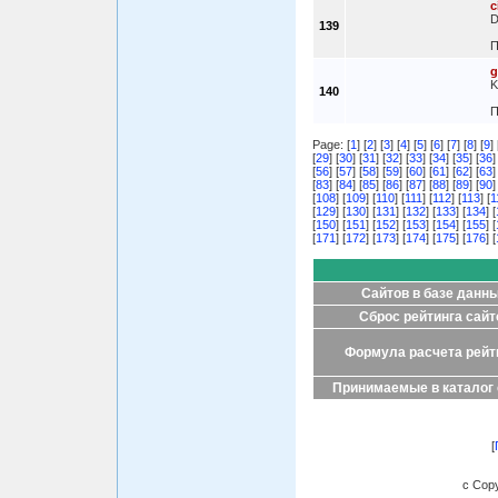
c
D
139
П
g
K
140
П
Page: [
1
] [
2
] [
3
] [
4
] [
5
] [
6
] [
7
] [
8
] [
9
] 
[
29
] [
30
] [
31
] [
32
] [
33
] [
34
] [
35
] [
36
]
[
56
] [
57
] [
58
] [
59
] [
60
] [
61
] [
62
] [
63
]
[
83
] [
84
] [
85
] [
86
] [
87
] [
88
] [
89
] [
90
]
[
108
] [
109
] [
110
] [
111
] [
112
] [
113
] [
1
[
129
] [
130
] [
131
] [
132
] [
133
] [
134
] [
[
150
] [
151
] [
152
] [
153
] [
154
] [
155
] [
[
171
] [
172
] [
173
] [
174
] [
175
] [
176
] [
Сайтов в базе данн
Сброс рейтинга сайт
Формула расчета рейт
Принимаемые в каталог
[
c Copy