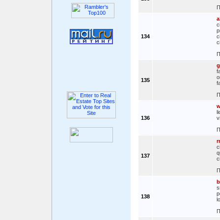
П
a
c
p
134
c
c
П
g
f
o
135
f
П
w
l
136
v
П
r
c
q
137
c
П
b
s
p
138
l
П