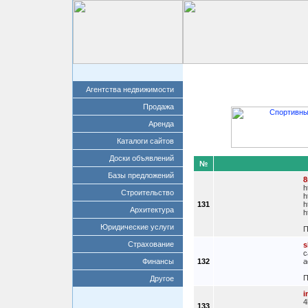
Главная
Добавит
Агентства недвижимости
Продажа
Аренда
Каталоги сайтов
Доски объявлений
№
Базы предложений
h
Строительство
h
131
h
Архитектура
h
Юридические услуги
П
Страхование
s
c
Финансы
132
a
П
Другое
i
4
133