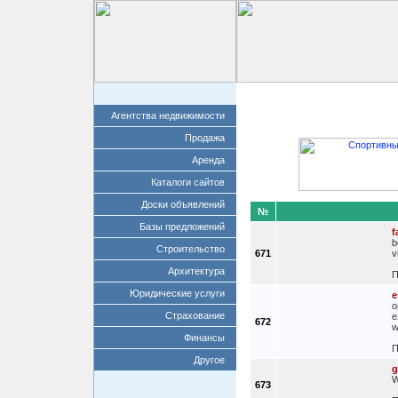
Главная
Добавит
Агентства недвижимости
Продажа
Аренда
Каталоги сайтов
Доски объявлений
№
Базы предложений
f
b
Строительство
671
v
Архитектура
П
Юридические услуги
e
o
Страхование
e
672
w
Финансы
П
Другое
g
W
673