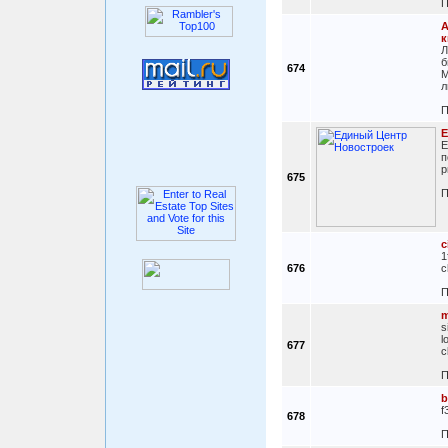
П
А
к
Л
б
674
М
л
П
Е
Е
п
р
675
П
c
1
676
c
П
m
s
l
677
c
П
b
f
678
П