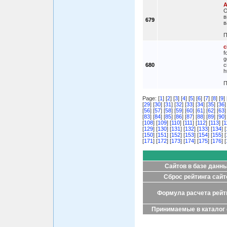
А
О
в
679
в
П
c
f
g
680
c
h
П
Page: [
1
] [
2
] [
3
] [
4
] [
5
] [
6
] [
7
] [
8
] [
9
] 
[
29
] [
30
] [
31
] [
32
] [
33
] [
34
] [
35
] [
36
]
[
56
] [
57
] [
58
] [
59
] [
60
] [
61
] [
62
] [
63
]
[
83
] [
84
] [
85
] [
86
] [
87
] [
88
] [
89
] [
90
]
[
108
] [
109
] [
110
] [
111
] [
112
] [
113
] [
1
[
129
] [
130
] [
131
] [
132
] [
133
] [
134
] [
[
150
] [
151
] [
152
] [
153
] [
154
] [
155
] [
[
171
] [
172
] [
173
] [
174
] [
175
] [
176
] [
Сайтов в базе данн
Сброс рейтинга сайт
Формула расчета рейт
Принимаемые в каталог