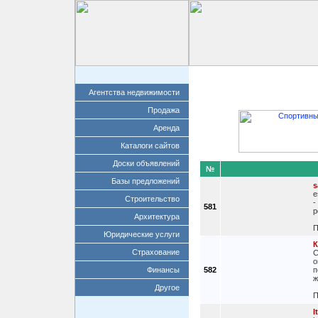
Главная
Добавит
Агентства недвижимости
Продажа
Аренда
Каталоги сайтов
Доски объявлений
№
Базы предложений
s
e
Строительство
-
581
p
Архитектура
П
Юридические услуги
К
Страхование
С
о
Финансы
582
п
ж
Другое
П
I