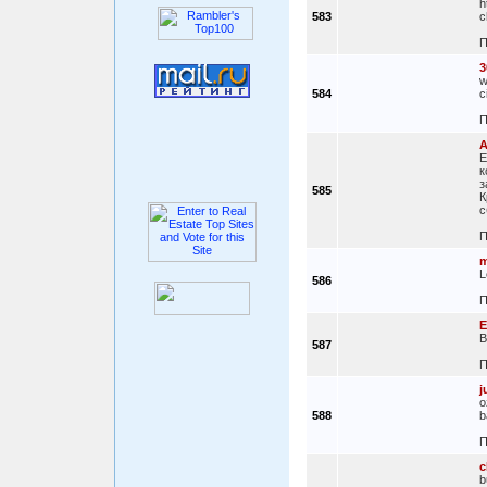
h
583
c
П
3
w
584
c
П
А
Е
к
з
585
К
с
П
m
L
586
П
E
B
587
П
j
o
588
b
П
c
b