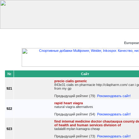
Главная
Добавить сайт
Редактировать данные
Получить
European
№
Сайт
precio cialis generic
843e31 cialis en pharmacie http://cilapharm.com/ can i ge
921
from my gp
Предыдущий рейтинг (79)
Рекомендовать сайт!
rapid heart viagra
natural viagra alternatives
922
Предыдущий рейтинг (54)
Рекомендовать сайт!
find internal medicine doctor chautauqua county d
of health and human services division of
923
tadalafil mylan kamagra cheap
Предыдущий рейтинг (73)
Рекомендовать сайт!