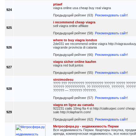
ptiaef
viagra online usa cheap buy real viagra
924
Предыдущий рейтинг (63)
Рекомендовать сайт!
i recommend cheap viagra
sell viagra online affiliate
925
Предыдущий рейтинг (58)
Рекомендовать сайт!
where to buy viagra london
2de031 we recommend online viagra http://viagrauuduuy
926
viagrande provincia di catania
Предыдущий рейтинг (66)
Рекомендовать сайт!
viagra sicher online kaufen
viagra red bull juntos
927
Предыдущий рейтинг (55)
Рекомендовать сайт!
stroimodesu
???? ??? ????????? ?????????? ?????? ????? ?????
?????? ???????????, ?? ??????????, ???????, ?????
928
?????? — ??????? ???????.
Предыдущий рейтинг (57)
Рекомендовать сайт!
viagra en ligne au canada
922231 cialis 10mg fta 4 st http://cialisuqwc.com/ cheap c
929
sale http://cilapharm.com/
Предыдущий рейтинг (62)
Рекомендовать сайт!
Метросфера.ру - недвижимость Перми
Вся недвижимость Перми. Квартиры покупка, продаж
аренда, коммерческая недвижимость, все новострой