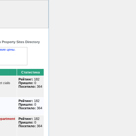
 HTML код
Контакты
 Property Sites Directory
Статистика
Рейтинг:
182
t cialis
Пришло:
0
Посетило:
364
Рейтинг:
182
Пришло:
0
Посетило:
364
epartment
Рейтинг:
182
Пришло:
0
Посетило:
364