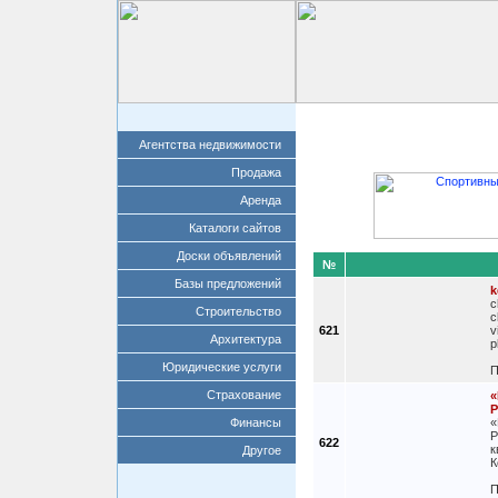
Главная
Добавит
Агентства недвижимости
Продажа
Аренда
Каталоги сайтов
Доски объявлений
№
Базы предложений
k
c
Строительство
c
621
v
Архитектура
p
Юридические услуги
П
Страхование
«
Р
Финансы
«
Р
622
к
Другое
К
П