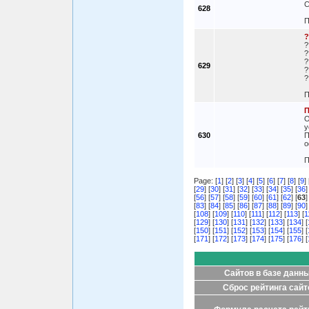
C
628
П
?
?
?
?
629
?
?
П
П
О
у
630
П
о
П
Page: [
1
] [
2
] [
3
] [
4
] [
5
] [
6
] [
7
] [
8
] [
9
] 
[
29
] [
30
] [
31
] [
32
] [
33
] [
34
] [
35
] [
36
]
[
56
] [
57
] [
58
] [
59
] [
60
] [
61
] [
62
] [
63
]
[
83
] [
84
] [
85
] [
86
] [
87
] [
88
] [
89
] [
90
]
[
108
] [
109
] [
110
] [
111
] [
112
] [
113
] [
1
[
129
] [
130
] [
131
] [
132
] [
133
] [
134
] [
[
150
] [
151
] [
152
] [
153
] [
154
] [
155
] [
[
171
] [
172
] [
173
] [
174
] [
175
] [
176
] [
Сайтов в базе данн
Сброс рейтинга сайт