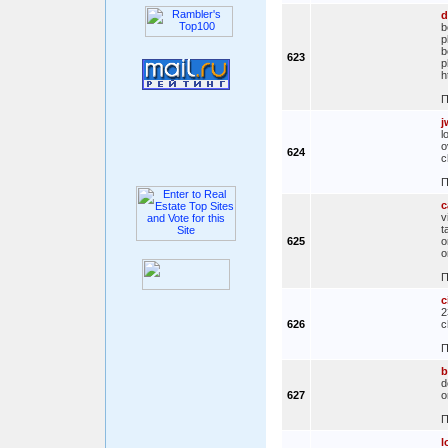
d
b
p
b
623
p
h
П
j
l
o
624
c
П
c
v
t
625
o
o
П
c
2
626
c
П
b
d
627
o
П
l