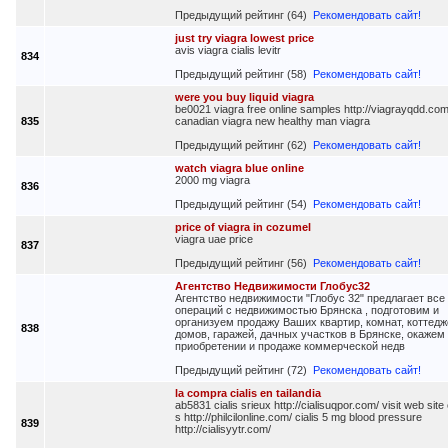
Предыдущий рейтинг (64)
Рекомендовать сайт!
just try viagra lowest price
avis viagra cialis levitr
834
Предыдущий рейтинг (58)
Рекомендовать сайт!
were you buy liquid viagra
be0021 viagra free online samples http://viagrayqdd.com
835
canadian viagra new healthy man viagra
Предыдущий рейтинг (62)
Рекомендовать сайт!
watch viagra blue online
2000 mg viagra
836
Предыдущий рейтинг (54)
Рекомендовать сайт!
price of viagra in cozumel
viagra uae price
837
Предыдущий рейтинг (56)
Рекомендовать сайт!
Агентство Недвижимости Глобус32
Агентство недвижимости "Глобус 32" предлагает все
операций с недвижимостью Брянска , подготовим и
организуем продажу Ваших квартир, комнат, коттедж
838
домов, гаражей, дачных участков в Брянске, окажем
приобретении и продаже коммерческой недв
Предыдущий рейтинг (72)
Рекомендовать сайт!
la compra cialis en tailandia
ab5831 cialis srieux http://cialisuqpor.com/ visit web site c
s http://philcilonline.com/ cialis 5 mg blood pressure
839
http://cialisyytr.com/