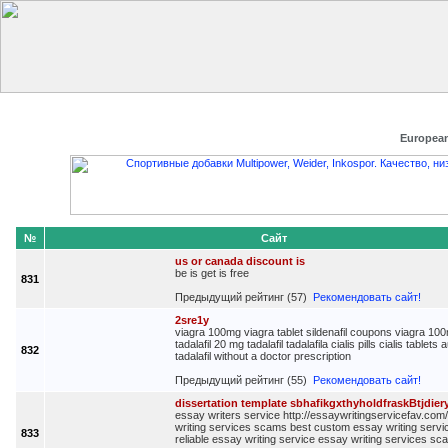
Главная
Добавить сайт
Редактировать данные
Получить
European
№
Сайт
us or canada discount is
be is get is free
831
Предыдущий рейтинг (57)
Рекомендовать сайт!
2sre1y
viagra 100mg viagra tablet sildenafil coupons viagra 10
tadalafil 20 mg tadalafil tadalafila cialis pills cialis tablets 
832
tadalafil without a doctor prescription
Предыдущий рейтинг (55)
Рекомендовать сайт!
dissertation template sbhafikgxthyholdfraskBtjdier
essay writers service http://essaywritingservicefav.com
writing services scams best custom essay writing servi
833
reliable essay writing service essay writing services s