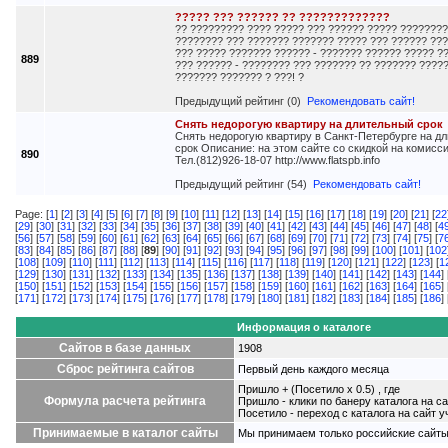
????? ??? ?????? ?? ?????????????
?? ????????? ???? ????? ??? ?????? ????? ???????
???????? ??? ??????? ??????? ????? ??? ?????? ??
??? ????? ??????? ?????? - ??????? ?????? ????? ?
889
??? ?????? - ???????? ??? ??????? ?? ??????? ????
??????? ??????? ? ???! ?
Предыдущий рейтинг (0)
Рекомендовать сайт!
Снять недорогую квартиру на длительный срок
Снять недорогую квартиру в Санкт-Петербурге на д
срок Описание: на этом сайте со скидкой на комис
890
Тел.(812)926-18-07 http://www.flatspb.info
Предыдущий рейтинг (54)
Рекомендовать сайт!
Page: [
1
] [
2
] [
3
] [
4
] [
5
] [
6
] [
7
] [
8
] [
9
] [
10
] [
11
] [
12
] [
13
] [
14
] [
15
] [
16
] [
17
] [
18
] [
19
] [
20
] [
21
] [
22
[
29
] [
30
] [
31
] [
32
] [
33
] [
34
] [
35
] [
36
] [
37
] [
38
] [
39
] [
40
] [
41
] [
42
] [
43
] [
44
] [
45
] [
46
] [
47
] [
48
] [
4
[
56
] [
57
] [
58
] [
59
] [
60
] [
61
] [
62
] [
63
] [
64
] [
65
] [
66
] [
67
] [
68
] [
69
] [
70
] [
71
] [
72
] [
73
] [
74
] [
75
] [
7
[
83
] [
84
] [
85
] [
86
] [
87
] [
88
] [
89
] [
90
] [
91
] [
92
] [
93
] [
94
] [
95
] [
96
] [
97
] [
98
] [
99
] [
100
] [
101
] [
102
[
108
] [
109
] [
110
] [
111
] [
112
] [
113
] [
114
] [
115
] [
116
] [
117
] [
118
] [
119
] [
120
] [
121
] [
122
] [
123
] [
1
[
129
] [
130
] [
131
] [
132
] [
133
] [
134
] [
135
] [
136
] [
137
] [
138
] [
139
] [
140
] [
141
] [
142
] [
143
] [
144
] 
[
150
] [
151
] [
152
] [
153
] [
154
] [
155
] [
156
] [
157
] [
158
] [
159
] [
160
] [
161
] [
162
] [
163
] [
164
] [
165
] 
[
171
] [
172
] [
173
] [
174
] [
175
] [
176
] [
177
] [
178
] [
179
] [
180
] [
181
] [
182
] [
183
] [
184
] [
185
] [
186
] 
Информация о каталоге
Сайтов в базе данных
1908
Сброс рейтинга сайтов
Первый день каждого месяца
Пришло + (Посетило x 0.5) , где
Формула расчета рейтинга
Пришло - клики по банеру каталога на са
Посетило - переход с каталога на сайт у
Принимаемые в каталог сайты
Мы принимаем только российские сайты