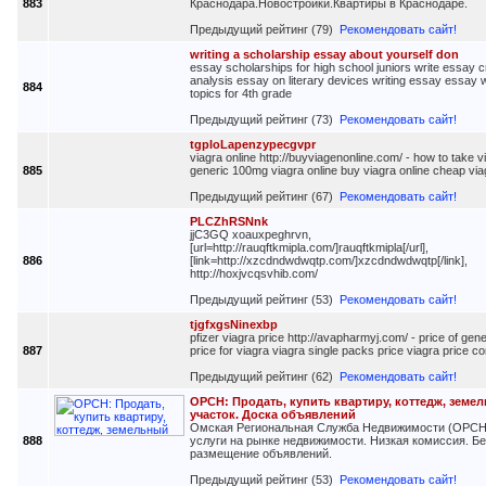
883
Краснодара.Новостройки.Квартиры в Краснодаре.
Предыдущий рейтинг (79)
Рекомендовать сайт!
writing a scholarship essay about yourself don
essay scholarships for high school juniors write essay cr
analysis essay on literary devices writing essay essay w
884
topics for 4th grade
Предыдущий рейтинг (73)
Рекомендовать сайт!
tgploLapenzypecgvpr
viagra online http://buyviagenonline.com/ - how to take v
885
generic 100mg viagra online buy viagra online cheap via
Предыдущий рейтинг (67)
Рекомендовать сайт!
PLCZhRSNnk
jjC3GQ xoauxpeghrvn,
[url=http://rauqftkmipla.com/]rauqftkmipla[/url],
886
[link=http://xzcdndwdwqtp.com/]xzcdndwdwqtp[/link],
http://hoxjvcqsvhib.com/
Предыдущий рейтинг (53)
Рекомендовать сайт!
tjgfxgsNinexbp
pfizer viagra price http://avapharmyj.com/ - price of gene
887
price for viagra viagra single packs price viagra price 
Предыдущий рейтинг (62)
Рекомендовать сайт!
ОРСН: Продать, купить квартиру, коттедж, земе
участок. Доска объявлений
Омская Региональная Служба Недвижимости (ОРСН)
888
услуги на рынке недвижимости. Низкая комиссия. Б
размещение объявлений.
Предыдущий рейтинг (53)
Рекомендовать сайт!