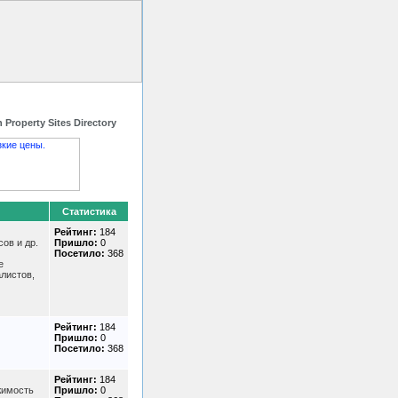
 HTML код
Контакты
 Property Sites Directory
Статистика
Рейтинг:
184
ов и др.
Пришло:
0
Посетило:
368
е
листов,
Рейтинг:
184
Пришло:
0
Посетило:
368
Рейтинг:
184
жимость
Пришло:
0