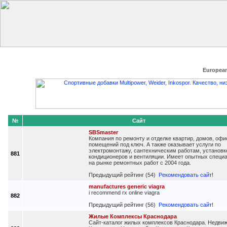
Главная
Добавить сайт
Редактировать данные
Получить
European
№
Сайт
SBSmaster
Компания по ремонту и отделке квартир, домов, офис
помещений под ключ. А также оказывает услуги по
электромонтажу, сантехническим работам, установк
881
кондиционеров и вентиляции. Имеет опытных специа
на рынке ремонтных работ с 2004 года.
Предыдущий рейтинг (54)
Рекомендовать сайт!
manufactures generic viagra
i recommend rx online viagra
882
Предыдущий рейтинг (56)
Рекомендовать сайт!
Жилые Комплексы Краснодара
Cайт-каталог жилых комплексов Краснодара. Недви