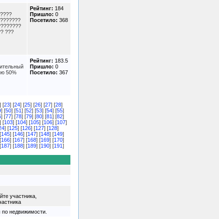
Рейтинг:
184
?????
Пришло:
0
????????
Посетило:
368
????????
?? ???
Рейтинг:
183.5
лительный
Пришло:
0
сию 50%
Посетило:
367
] [
23
] [
24
] [
25
] [
26
] [
27
] [
28
]
9
] [
50
] [
51
] [
52
] [
53
] [
54
] [
55
]
6
] [
77
] [
78
] [
79
] [
80
] [
81
] [
82
]
] [
103
] [
104
] [
105
] [
106
] [
107
]
24
] [
125
] [
126
] [
127
] [
128
]
[
145
] [
146
] [
147
] [
148
] [
149
]
[
166
] [
167
] [
168
] [
169
] [
170
]
[
187
] [
188
] [
189
] [
190
] [
191
]
йте участника,
частника
 по недвижимости.