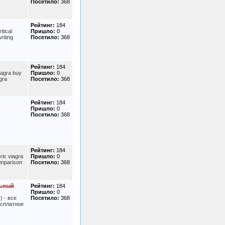
Посетило:
368
Рейтинг:
184
itical
Пришло:
0
riting
Посетило:
368
Рейтинг:
184
iagra buy
Пришло:
0
gra
Посетило:
368
Рейтинг:
184
Пришло:
0
Посетило:
368
Рейтинг:
184
ric viagra
Пришло:
0
comparison
Посетило:
368
льный
Рейтинг:
184
Пришло:
0
 - все
Посетило:
368
есплатное